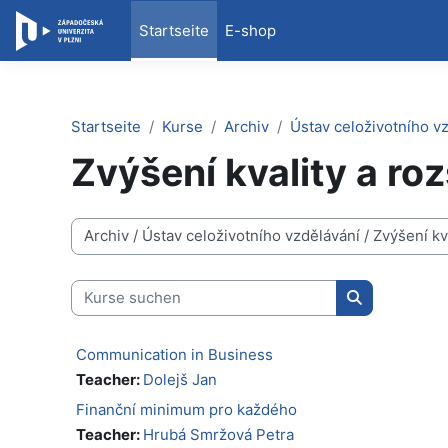
Zum Hauptinhalt
Startseite
E-shop
Startseite
Kurse
Archiv
Ústav celoživotního v
Zvýšení kvality a ro
Kursbereiche
Kurse suchen
Kurse suche
Communication in Business
Teacher:
Dolejš Jan
Finanční minimum pro každého
Teacher:
Hrubá Smržová Petra