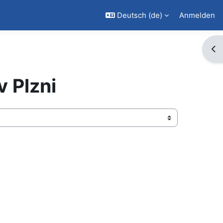
Deutsch ‎(de)‎
Anmelden
Blo
v Plzni