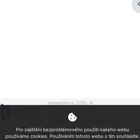
O
Univerzitní ul. 2732 / 8
306 14 Plzeň
Česká republika
IČO: 49777513
Všeobecné obchodní podmínky
Pro zajištění bezproblémového použití našeho webu
Copyright © 2026 by ZČU. All rights reserved. Web by
používáme cookies. Používáním tohoto webu s tím souhlasíte.