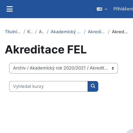
Přejít k hlavnímu obsahu
Přihlášení
Boční panel
Titulní stránka
Kurzy
Archiv
Akademický rok 2020/2021
Akreditace 2020
Akreditace FEL
Akreditace FEL
Kategorie kurzů
Vyhledat kurzy
Vyhledat kurzy