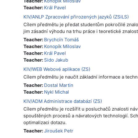
Teacher:
Konopík Miloslav
Teacher:
Král Pavel
KIV/ANLP Zpracování přirozených jazyků (ZSiLS)
Cílem předmětu je předat studentům pokročilé znalos
jim zásadní výhodu na trhu práce i teoretické znalost
Teacher:
Brychcín Tomáš
Teacher:
Konopík Miloslav
Teacher:
Král Pavel
Teacher:
Sido Jakub
KIV/WEB Webové aplikace (ZS)
Cílem předmětu je naučit základní informace a techn
Teacher:
Dostal Martin
Teacher:
Nykl Michal
KIV/ADM Administrace databází (ZS)
Cílem předmětu je rozšířit u posluchačů znalosti ná
spouštěných procesů a návratových technologií. Sc
optimalizaci dotazu.
Teacher:
Jiroušek Petr