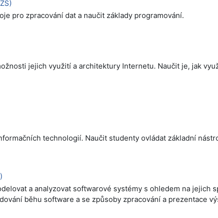
(ZS)
je pro zpracování dat a naučit základy programování.
osti jejich využití a architektury Internetu. Naučit je, jak využí
nformačních technologií. Naučit studenty ovládat základní nástro
)
odelovat a analyzovat softwarové systémy s ohledem na jejich s
 sledování běhu software a se způsoby zpracování a prezentace v