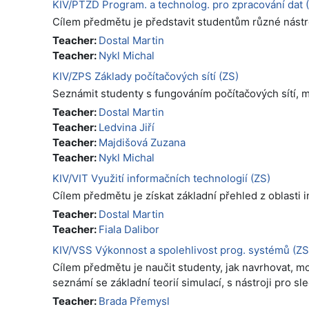
KIV/PTZD Program. a technolog. pro zpracování dat 
Cílem předmětu je představit studentům různé nástro
Teacher:
Dostal Martin
Teacher:
Nykl Michal
KIV/ZPS Základy počítačových sítí (ZS)
Seznámit studenty s fungováním počítačových sítí, možn
Teacher:
Dostal Martin
Teacher:
Ledvina Jiří
Teacher:
Majdišová Zuzana
Teacher:
Nykl Michal
KIV/VIT Využití informačních technologií (ZS)
Cílem předmětu je získat základní přehled z oblasti i
Teacher:
Dostal Martin
Teacher:
Fiala Dalibor
KIV/VSS Výkonnost a spolehlivost prog. systémů (ZS
Cílem předmětu je naučit studenty, jak navrhovat, m
seznámí se základní teorií simulací, s nástroji pro
Teacher:
Brada Přemysl