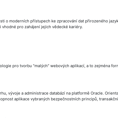
ti o moderních přístupech ke zpracování dat přirozeného jazyka.
i vhodné pro zahájení jejich vědecké kariéry.
ologie pro tvorbu "malých" webových aplikací, a to zejména for
vrhu, vývoje a administrace databází na platformě Oracle. Orien
hopnost aplikace vybraných bezpečnostních principů, transakč