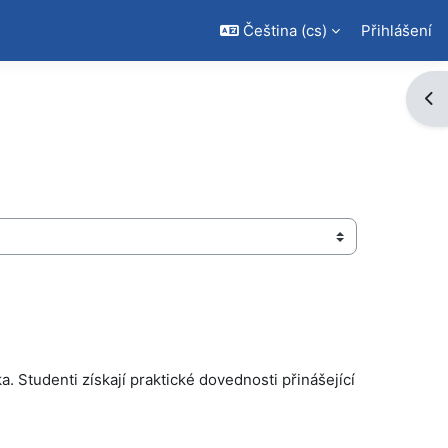
Čeština ‎(cs)‎
Přihlášení
Ote
 Studenti získají praktické dovednosti přinášející