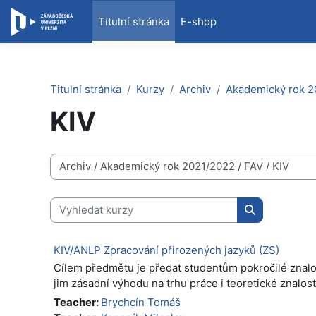
Přejít k hlavnímu obsahu
Titulní stránka
E-shop
Titulní stránka
Kurzy
Archiv
Akademický rok 2
KIV
Kategorie kurzů
Vyhledat kurzy
Vyhledat kur
KIV/ANLP Zpracování přirozených jazyků (ZS)
Cílem předmětu je předat studentům pokročilé znalos
jim zásadní výhodu na trhu práce i teoretické znalost
Teacher:
Brychcín Tomáš