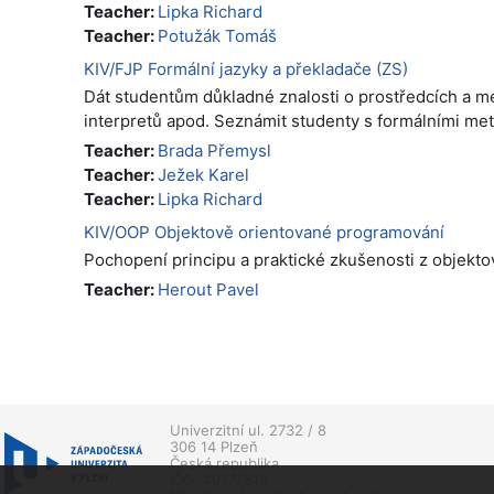
Teacher:
Lipka Richard
Teacher:
Potužák Tomáš
KIV/FJP Formální jazyky a překladače (ZS)
Dát studentům důkladné znalosti o prostředcích a me
interpretů apod. Seznámit studenty s formálními me
Teacher:
Brada Přemysl
Teacher:
Ježek Karel
Teacher:
Lipka Richard
KIV/OOP Objektově orientované programování
Pochopení principu a praktické zkušenosti z objekt
Teacher:
Herout Pavel
Univerzitní ul. 2732 / 8
306 14 Plzeň
Česká republika
IČO: 49777513