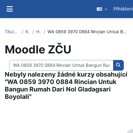
Přejít k hlavnímu obsahu
Přihlášení
Boční panel
Titulní stránka
Kurzy
Hledat
WA 0859 3970 0884 Rincian Untuk Bangun Rumah Dari Nol Gladagsari Boyolali
Moodle ZČU
Vyhledat kurzy
Vyhled
Nebyly nalezeny žádné kurzy obsahující
"WA 0859 3970 0884 Rincian Untuk
Bangun Rumah Dari Nol Gladagsari
Boyolali"