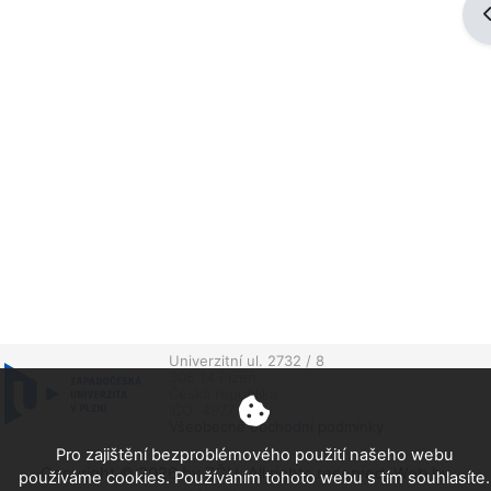
O
Univerzitní ul. 2732 / 8
306 14 Plzeň
Česká republika
IČO: 49777513
Všeobecné obchodní podmínky
Pro zajištění bezproblémového použití našeho webu
Copyright © 2026 by ZČU. All rights reserved. Web by
používáme cookies. Používáním tohoto webu s tím souhlasíte.