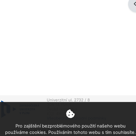
O
Univerzitní ul. 2732 / 8
306 14 Plzeň
Česká republika
IČO: 49777513
Všeobecné obchodní podmínky
Pro zajištění bezproblémového použití našeho webu
Copyright © 2026 by ZČU. All rights reserved. Web by
používáme cookies. Používáním tohoto webu s tím souhlasíte.