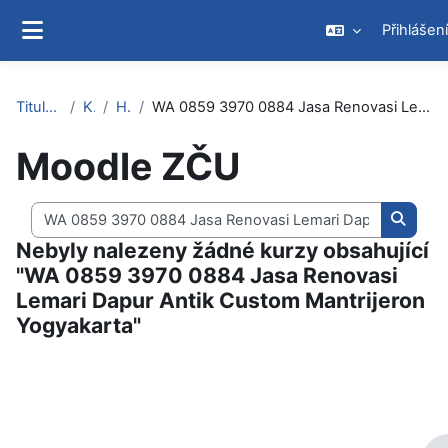
Přejít k hlavnímu obsahu
Přihlášení
Boční panel
Titulní stránka
Kurzy
Hledat
WA 0859 3970 0884 Jasa Renovasi Lemari Dapur Antik Custom Mantrijeron Yogyakarta
Moodle ZČU
Vyhledat kurzy
Vyhled
Nebyly nalezeny žádné kurzy obsahující
"WA 0859 3970 0884 Jasa Renovasi
Lemari Dapur Antik Custom Mantrijeron
Yogyakarta"