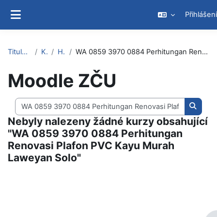
Přejít k hlavnímu obsahu
Přihlášení
Boční panel
Titulní stránka
Kurzy
Hledat
WA 0859 3970 0884 Perhitungan Renovasi Plafon PVC Kayu Murah Laweyan Solo
Moodle ZČU
Vyhledat kurzy
Vyhled
Nebyly nalezeny žádné kurzy obsahující
"WA 0859 3970 0884 Perhitungan
Renovasi Plafon PVC Kayu Murah
Laweyan Solo"