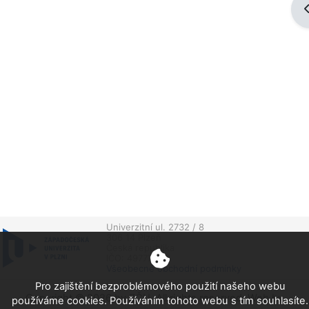
O
Univerzitní ul. 2732 / 8
306 14 Plzeň
Česká republika
IČO: 49777513
Všeobecné obchodní podmínky
Pro zajištění bezproblémového použití našeho webu
Copyright © 2026 by ZČU. All rights reserved. Web by
používáme cookies. Používáním tohoto webu s tím souhlasíte.