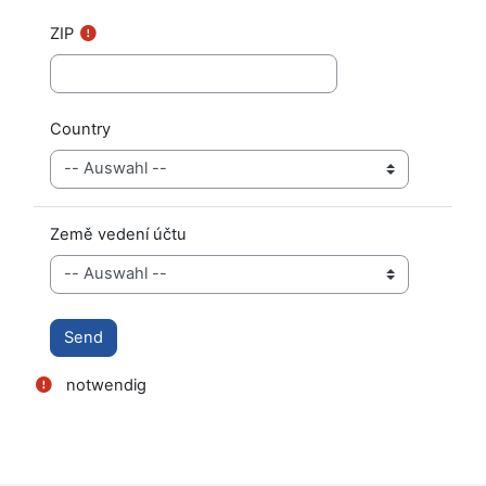
ZIP
Country
Země vedení účtu
notwendig