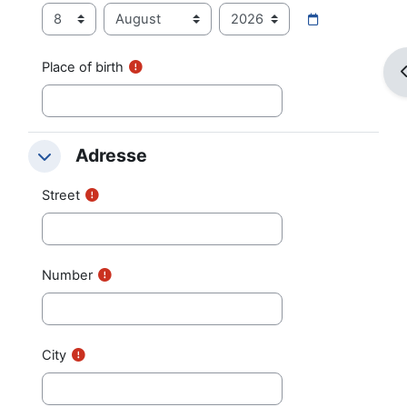
Date of birth
Tag
Monat
Jahr
Place of birth
B
Adresse
Adresse
Adresse
Street
Number
City