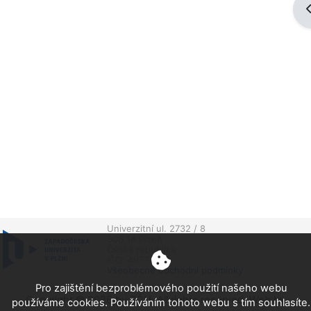
O
Univerzitní ul. 2732 / 8
306 14 Plzeň
Česká republika
IČO: 49777513
Všeobecné obchodní podmínky
Pro zajištění bezproblémového použití našeho webu
Copyright © 2026 by ZČU. All rights reserved. Web by
používáme cookies. Používáním tohoto webu s tím souhlasíte.