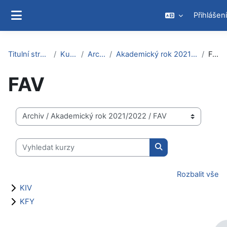
Přejít k hlavnímu obsahu
Přihlášení
Boční panel
Titulní stránka
Kurzy
Archiv
Akademický rok 2021/2022
FAV
FAV
Kategorie kurzů
Vyhledat kurzy
Vyhledat kurzy
Rozbalit vše
KIV
KFY