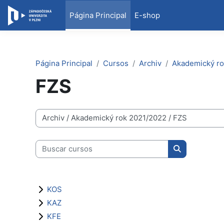
Salta al contenido principal
Página Principal
E-shop
Página Principal
Cursos
Archiv
Akademický ro
FZS
Categorías
Buscar cursos
Buscar curso
KOS
KAZ
KFE